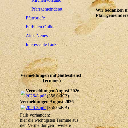
Kirchenvorstand
Pfarrgemeinderat
Wir bedanken uns
Pfarrgemeinderat
Pfarrbriefe
Fürbitten Online
Altes Neues
Interessante Links
Vermeldungen mit Gottesdienst-
Terminen
Vermeldungen August 2026
2026-8.pdf
(356.04KB)
Vermeldungen August 2026
2026-8.pdf
(356.04KB)
Falls vorhanden:
hier die wichtigsten Termine aus
den Vermeldungen - weitere