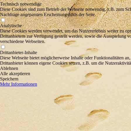
Technisch notwendige
Diese Cookies sind zum Betrieb der Webseite notwendig, z.B. zum Sch
Nachfrage angepassten Erscheinungsbilds der Seite.
Analytische
Diese Cookies werden verwendet, um das Nutzererlebnis weiter zu optim
Drittanbietern zur Verfügung gestellt werden, sowie die Ausspielung v
verschiedene Webseiten.
Drittanbieter-Inhalte
Diese Webseite bietet möglicherweise Inhalte oder Funktionalitäten an,
Drittanbieter können eigene Cookies setzen, z.B. um die Nutzeraktivitä
Ablehnen
Alle akzeptieren
Speichern
Mehr Informationen