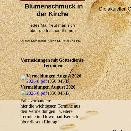
Blumenschmuck in
Die aktuellen G
der Kirche
jedes Mal freut man sich
über die frischen Blumen
Quelle: Katholische Kirche St. Peter und Paul
Vermeldungen mit Gottesdienst-
Terminen
Vermeldungen August 2026
2026-8.pdf
(356.04KB)
Vermeldungen August 2026
2026-8.pdf
(356.04KB)
Falls vorhanden:
hier die wichtigsten Termine aus
den Vermeldungen - weitere
Termine im Download-Bereich
über diesem Eintrag!