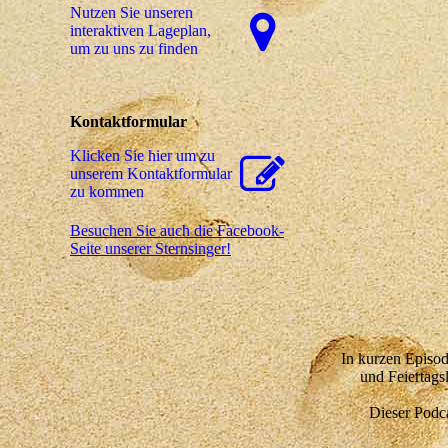
Nutzen Sie unseren
interaktiven La­ge­plan,
um zu uns zu finden
Kontaktformular
Klicken Sie hier um zu
unserem Kon­takt­for­mu­lar
zu kommen
Besuchen Sie auch die Facebook-
Seite unserer Sternsinger!
In kurzen Episod
und Feiertags
Dieser Podca