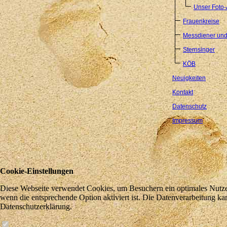
Unser Foto
Frauenkreise
Messdiener und
Sternsinger
KÖB
Neuigkeiten
Kontakt
Datenschutz
Impressum
Cookie-Einstellungen
Diese Webseite verwendet Cookies, um Besuchern ein optimales Nutzere
wenn die entsprechende Option aktiviert ist. Die Datenverarbeitung ka
Datenschutzerklärung.