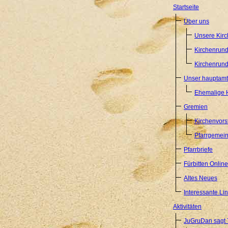
Startseite
Über uns
Unsere Kir
Kirchenrund
Kirchenrund
Unser hauptamt
Ehemalige H
Gremien
Kirchenvors
Pfarrgemein
Pfarrbriefe
Fürbitten Online
Altes Neues
Interessante Li
Aktivitäten
JuGruDan sagt 